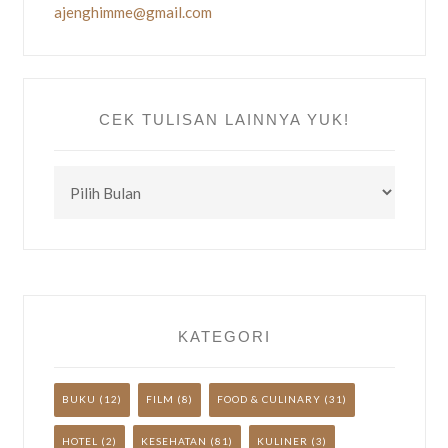
ajenghimme@gmail.com
CEK TULISAN LAINNYA YUK!
CEK
TULISAN
LAINNYA
YUK!
KATEGORI
BUKU
(12)
FILM
(8)
FOOD & CULINARY
(31)
HOTEL
(2)
KESEHATAN
(81)
KULINER
(3)