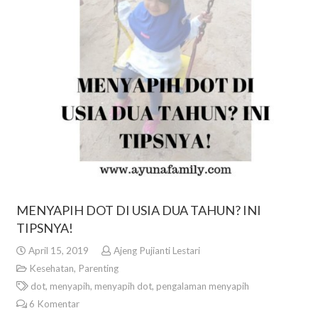
MENYAPIH DOT DI USIA DUA TAHUN? INI
TIPSNYA!
April 15, 2019
Ajeng Pujianti Lestari
Kesehatan
,
Parenting
dot
,
menyapih
,
menyapih dot
,
pengalaman menyapih
6
Komentar