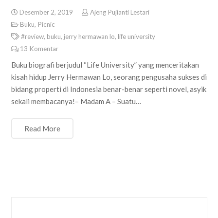
Desember 2, 2019
Ajeng Pujianti Lestari
Buku
,
Picnic
#review
,
buku
,
jerry hermawan lo
,
life university
13
Komentar
Buku biografi berjudul “Life University” yang menceritakan
kisah hidup Jerry Hermawan Lo, seorang pengusaha sukses di
bidang properti di Indonesia benar-benar seperti novel, asyik
sekali membacanya!– Madam A – Suatu…
Read More