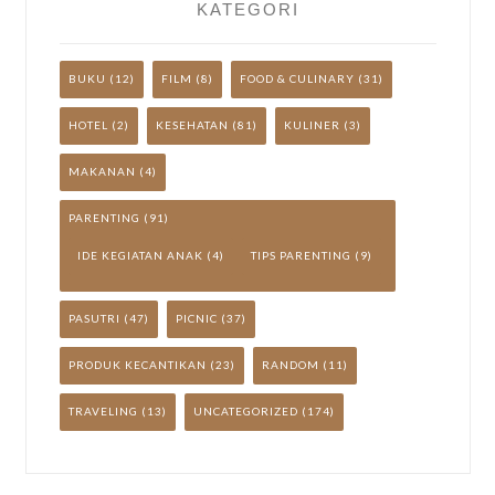
KATEGORI
BUKU
(12)
FILM
(8)
FOOD & CULINARY
(31)
HOTEL
(2)
KESEHATAN
(81)
KULINER
(3)
MAKANAN
(4)
PARENTING
(91)
IDE KEGIATAN ANAK
(4)
TIPS PARENTING
(9)
PASUTRI
(47)
PICNIC
(37)
PRODUK KECANTIKAN
(23)
RANDOM
(11)
TRAVELING
(13)
UNCATEGORIZED
(174)