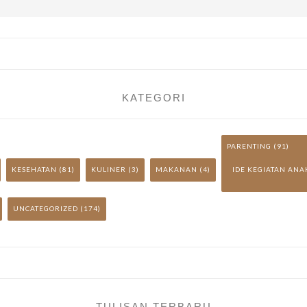
KATEGORI
PARENTING
(91)
KESEHATAN
(81)
KULINER
(3)
MAKANAN
(4)
IDE KEGIATAN ANA
UNCATEGORIZED
(174)
TULISAN TERBARU