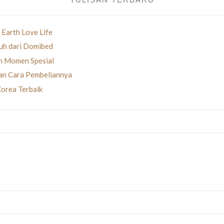
 Earth Love Life
uh dari Domibed
an Momen Spesial
gan Cara Pembeliannya
Korea Terbaik