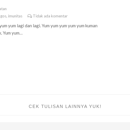
atan
 gos
,
imunitas
Tidak ada komentar
 yum yum lagi dan lagi. Yum yum yum yum yum kuman
ik. Yum yum…
CEK TULISAN LAINNYA YUK!