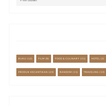
TULISAN
LAINNYA
YUK!
BUKU
(12)
FILM
(8)
FOOD & CULINARY
(31)
HOTEL
(2)
PRODUK KECANTIKAN
(23)
RANDOM
(11)
TRAVELING
(13)