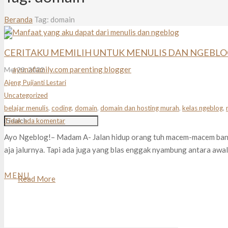
Beranda
Tag: domain
CERITAKU MEMILIH UNTUK MENULIS DAN NGEBL
Mei 29, 2022
Ajeng Pujianti Lestari
Uncategorized
belajar menulis
,
coding
,
domain
,
domain dan hosting murah
,
kelas ngeblog
,
Tidak ada komentar
Ayo Ngeblog!– Madam A- Jalan hidup orang tuh macem-macem bange
aja jalurnya. Tapi ada juga yang blas enggak nyambung antara awa
MENU
Read More