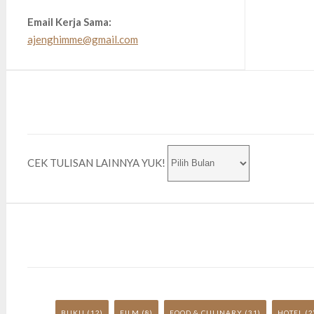
Email Kerja Sama:
ajenghimme@gmail.com
CEK TULISAN LAINNYA YUK!
BUKU
(12)
FILM
(8)
FOOD & CULINARY
(31)
HOTEL
(2