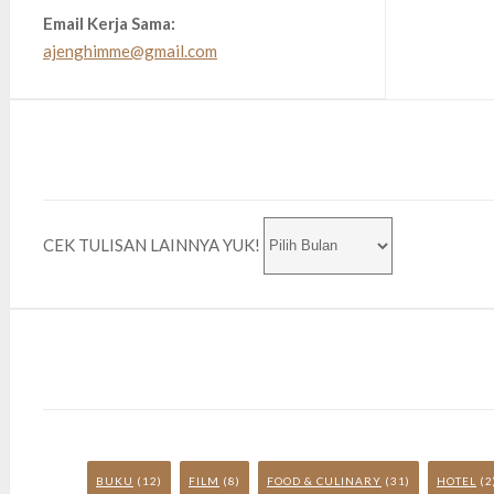
Email Kerja Sama:
ajenghimme@gmail.com
CEK TULISAN LAINNYA YUK!
BUKU
(12)
FILM
(8)
FOOD & CULINARY
(31)
HOTEL
(2