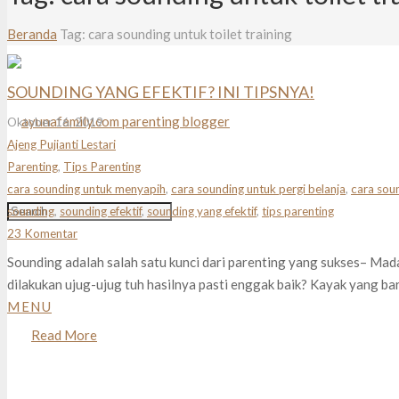
Beranda
Tag: cara sounding untuk toilet training
SOUNDING YANG EFEKTIF? INI TIPSNYA!
Oktober 16, 2019
Ajeng Pujianti Lestari
Parenting
,
Tips Parenting
cara sounding untuk menyapih
,
cara sounding untuk pergi belanja
,
cara soun
sounding
,
sounding efektif
,
sounding yang efektif
,
tips parenting
23
Komentar
Sounding adalah salah satu kunci dari parenting yang sukses– Mad
dilakukan ujug-ujug tuh hasilnya pasti enggak baik? Kayak yang ba
MENU
Read More