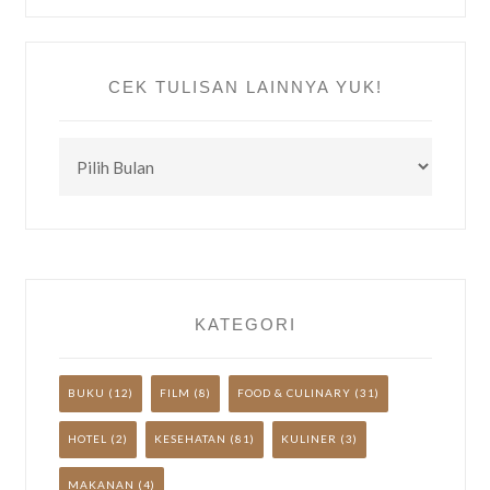
CEK TULISAN LAINNYA YUK!
CEK
TULISAN
LAINNYA
YUK!
KATEGORI
BUKU
(12)
FILM
(8)
FOOD & CULINARY
(31)
HOTEL
(2)
KESEHATAN
(81)
KULINER
(3)
MAKANAN
(4)