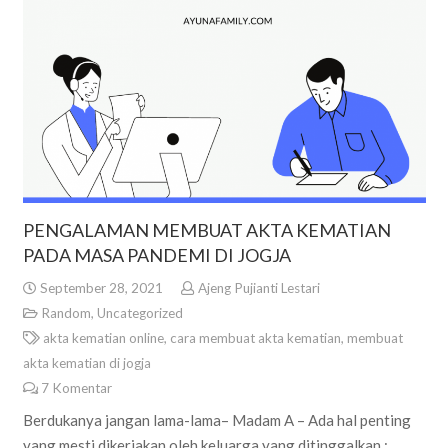
PENGALAMAN MEMBUAT AKTA KEMATIAN
PADA MASA PANDEMI DI JOGJA
September 28, 2021
Ajeng Pujianti Lestari
Random
,
Uncategorized
akta kematian online
,
cara membuat akta kematian
,
membuat
akta kematian di jogja
7
Komentar
Berdukanya jangan lama-lama– Madam A – Ada hal penting
yang mesti dikerjakan oleh keluarga yang ditinggalkan :