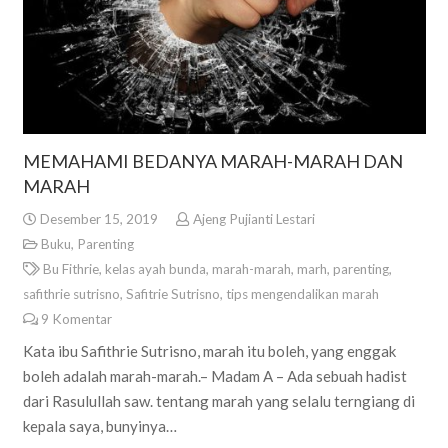
MEMAHAMI BEDANYA MARAH-MARAH DAN
MARAH
Desember 15, 2019
Ajeng Pujianti Lestari
Buku
,
Parenting
Bu Fithrie
,
kelas ayah bunda
,
marah-marah
,
marh
,
parenting
,
safithrie sutrisno
,
Safitrie Sutrisno
,
tips mengendalikan marah
9
Komentar
Kata ibu Safithrie Sutrisno, marah itu boleh, yang enggak
boleh adalah marah-marah.– Madam A – Ada sebuah hadist
dari Rasulullah saw. tentang marah yang selalu terngiang di
kepala saya, bunyinya…