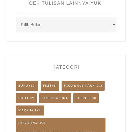
CEK TULISAN LAINNYA YUK!
CEK
TULISAN
LAINNYA
YUK!
KATEGORI
BUKU
(12)
FILM
(8)
FOOD & CULINARY
(31)
HOTEL
(2)
KESEHATAN
(81)
KULINER
(3)
MAKANAN
(4)
PARENTING
(91)