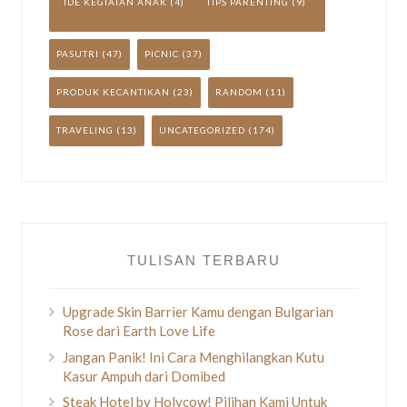
IDE KEGIATAN ANAK
(4)
TIPS PARENTING
(9)
PASUTRI
(47)
PICNIC
(37)
PRODUK KECANTIKAN
(23)
RANDOM
(11)
TRAVELING
(13)
UNCATEGORIZED
(174)
TULISAN TERBARU
Upgrade Skin Barrier Kamu dengan Bulgarian
Rose dari Earth Love Life
Jangan Panik! Ini Cara Menghilangkan Kutu
Kasur Ampuh dari Domibed
Steak Hotel by Holycow! Pilihan Kami Untuk