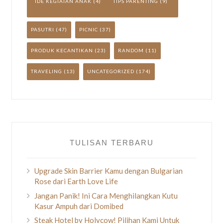
IDE KEGIATAN ANAK
(4)
TIPS PARENTING
(9)
PASUTRI
(47)
PICNIC
(37)
PRODUK KECANTIKAN
(23)
RANDOM
(11)
TRAVELING
(13)
UNCATEGORIZED
(174)
TULISAN TERBARU
Upgrade Skin Barrier Kamu dengan Bulgarian
Rose dari Earth Love Life
Jangan Panik! Ini Cara Menghilangkan Kutu
Kasur Ampuh dari Domibed
Steak Hotel by Holycow! Pilihan Kami Untuk