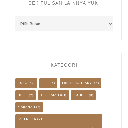
CEK TULISAN LAINNYA YUK!
CEK
TULISAN
LAINNYA
YUK!
KATEGORI
BUKU
(12)
FILM
(8)
FOOD & CULINARY
(31)
HOTEL
(2)
KESEHATAN
(81)
KULINER
(3)
MAKANAN
(4)
PARENTING
(91)