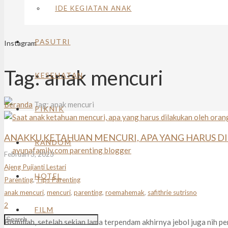
IDE KEGIATAN ANAK
PASUTRI
Instagram
Tag:
anak mencuri
KESEHATAN
Beranda
Tag: anak mencuri
PIKNIK
ANAKKU KETAHUAN MENCURI, APA YANG HARUS D
RANDOM
Februari 3, 2023
Ajeng Pujianti Lestari
HOTEL
Parenting
,
Tips Parenting
anak mencuri
,
mencuri
,
parenting
,
roemahemak
,
safithrie sutrisno
Komentar
2
FILM
Bismillah, setelah sekian lama terpendam akhirnya jebol juga nih 