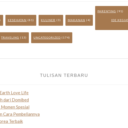
PARENTING
(91)
)
KESEHATAN
(81)
KULINER
(3)
MAKANAN
(4)
IDE KEGI
TRAVELING
(13)
UNCATEGORIZED
(174)
TULISAN TERBARU
Earth Love Life
uh dari Domibed
n Momen Spesial
an Cara Pembeliannya
orea Terbaik