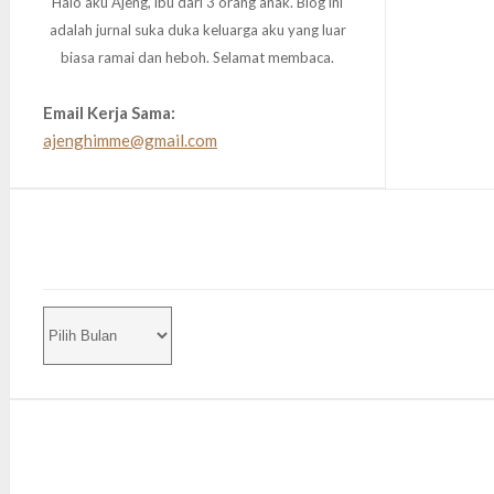
Halo aku Ajeng, ibu dari 3 orang anak. Blog ini
adalah jurnal suka duka keluarga aku yang luar
biasa ramai dan heboh. Selamat membaca.
Email Kerja Sama:
ajenghimme@gmail.com
CEK
TULISAN
LAINNYA
YUK!