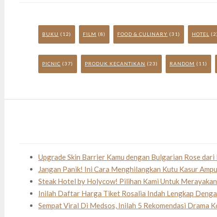
BUKU
(12)
FILM
(8)
FOOD & CULINARY
(31)
HOTEL
(2
PICNIC
(37)
PRODUK KECANTIKAN
(23)
RANDOM
(11)
Upgrade Skin Barrier Kamu dengan Bulgarian Rose dari 
Jangan Panik! Ini Cara Menghilangkan Kutu Kasur Amp
Steak Hotel by Holycow! Pilihan Kami Untuk Merayaka
Inilah Daftar Harga Tiket Rosalia Indah Lengkap Deng
Sempat Viral Di Medsos, Inilah 5 Rekomendasi Drama K