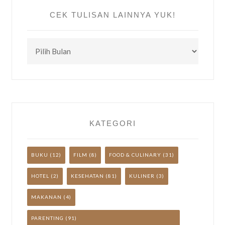
CEK TULISAN LAINNYA YUK!
CEK
TULISAN
LAINNYA
YUK!
KATEGORI
BUKU
(12)
FILM
(8)
FOOD & CULINARY
(31)
HOTEL
(2)
KESEHATAN
(81)
KULINER
(3)
MAKANAN
(4)
PARENTING
(91)