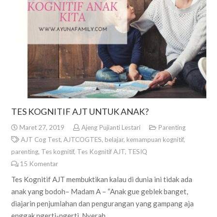
TES KOGNITIF AJT UNTUK ANAK?
Maret 27, 2019
Ajeng Pujianti Lestari
Parenting
AJT Cog Test
,
AJTCOGTES
,
belajar
,
kemampuan kognitif
,
parenting
,
Tes kognitif
,
Tes Kognitif AJT
,
TESIQ
15
Komentar
Tes Kognitif AJT membuktikan kalau di dunia ini tidak ada
anak yang bodoh– Madam A – “Anak gue geblek banget,
diajarin penjumlahan dan pengurangan yang gampang aja
enggak ngerti-ngerti. Nyerah…