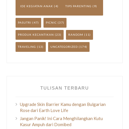
IDE KEGIATAN ANAK
(4)
TIPS PARENTING
(9)
PASUTRI
(47)
PICNIC
(37)
PRODUK KECANTIKAN
(23)
RANDOM
(11)
TRAVELING
(13)
UNCATEGORIZED
(174)
TULISAN TERBARU
Upgrade Skin Barrier Kamu dengan Bulgarian
Rose dari Earth Love Life
Jangan Panik! Ini Cara Menghilangkan Kutu
Kasur Ampuh dari Domibed