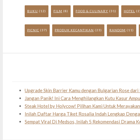
BUKU
(12)
FILM
(8)
FOOD & CULINARY
(31)
HOTEL
(2
PICNIC
(37)
PRODUK KECANTIKAN
(23)
RANDOM
(11)
Upgrade Skin Barrier Kamu dengan Bulgarian Rose dari 
Jangan Panik! Ini Cara Menghilangkan Kutu Kasur Amp
Steak Hotel by Holycow! Pilihan Kami Untuk Merayaka
Inilah Daftar Harga Tiket Rosalia Indah Lengkap Deng
Sempat Viral Di Medsos, Inilah 5 Rekomendasi Drama K