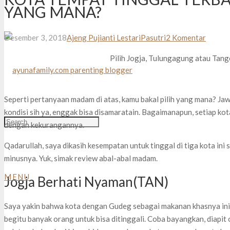
YANG MANA?
Desember 3, 2018
Ajeng Pujianti Lestari
Pasutri
2
Komentar
Pilih Jogja, Tulungagung atau Tang
Seperti pertanyaan madam di atas, kamu bakal pilih yang mana? Ja
kondisi sih ya, enggak bisa disamaratain. Bagaimanapun, setiap kot
dengan kekurangannya.
Qadarullah, saya dikasih kesempatan untuk tinggal di tiga kota ini 
minusnya. Yuk, simak review abal-abal madam.
MENU
Jogja Berhati Nyaman(TAN)
Saya yakin bahwa kota dengan Gudeg sebagai makanan khasnya ini
begitu banyak orang untuk bisa ditinggali. Coba bayangkan, diapit 