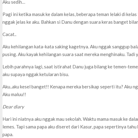
Aku sedih…
Pagi ini ketika masuk ke dalam kelas, beberapa teman lelaki di kel
nggak jelas ke aku. Bahkan si Danu dengan suara keras banget bila
Cacat..
Aku kehilangan kata-kata saking kagetnya. Aku nggak sanggup ba
pusing. Aku kayak kehilangan suara saat mereka menghinaku. Tadi 
Lebih parahnya lagi, saat istirahat Danu juga bilang ke temen-tem
aku supaya nggak ketularan bisu.
Aku..aku kesel banget!! Kenapa mereka bersikap seperti itu? Aku 
Aku maluu!!
Dear diary
Hari ini niatnya aku nggak mau sekolah. Waktu mama masuk ke dalam
lemes. Tapi sama papa aku diseret dari Kasur, papa sepertinya tahu 
papa.