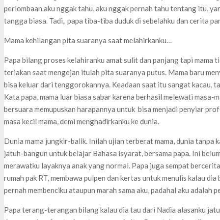
perlombaan.aku nggak tahu, aku nggak pernah tahu tentang itu, y
tangga biasa. Tadi, papa tiba-tiba duduk di sebelahku dan cerita pan
Mama kehilangan pita suaranya saat melahirkanku…
Papa bilang proses kelahiranku amat sulit dan panjang tapi mama 
teriakan saat mengejan itulah pita suaranya putus. Mama baru me
bisa keluar dari tenggorokannya. Keadaan saat itu sangat kacau, 
Kata papa, mama luar biasa sabar karena berhasil melewati masa-mas
bersuara memupuskan harapannya untuk bisa menjadi penyiar profe
masa kecil mama, demi menghadirkanku ke dunia.
Dunia mama jungkir-balik. Inilah ujian terberat mama, dunia tanpa 
jatuh-bangun untuk belajar Bahasa isyarat, bersama papa. Ini bel
merawatku layaknya anak yang normal. Papa juga sempat berceri
rumah pak RT, membawa pulpen dan kertas untuk menulis kalau dia 
pernah membenciku ataupun marah sama aku, padahal aku adalah 
Papa terang-terangan bilang kalau dia tau dari Nadia alasanku jat