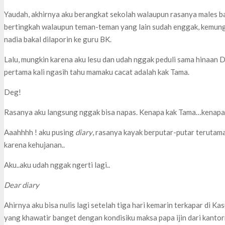
Yaudah, akhirnya aku berangkat sekolah walaupun rasanya males b
bertingkah walaupun teman-teman yang lain sudah enggak, kemun
nadia bakal dilaporin ke guru BK.
Lalu, mungkin karena aku lesu dan udah nggak peduli sama hinaan Da
pertama kali ngasih tahu mamaku cacat adalah kak Tama.
Deg!
Rasanya aku langsung nggak bisa napas. Kenapa kak Tama…kenapa
Aaahhhh ! aku pusing
diary
, rasanya kayak berputar-putar terutam
karena kehujanan..
Aku..aku udah nggak ngerti lagi..
Dear diary
Ahirnya aku bisa nulis lagi setelah tiga hari kemarin terkapar di K
yang khawatir banget dengan kondisiku maksa papa ijin dari kantor