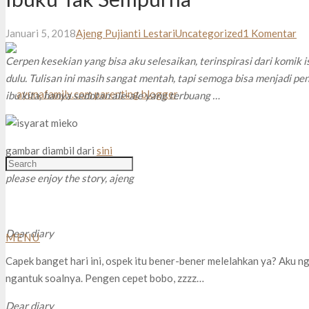
Januari 5, 2018
Ajeng Pujianti Lestari
Uncategorized
1
Komentar
Cerpen kesekian yang bisa aku selesaikan, terinspirasi dari komik 
dulu. Tulisan ini masih sangat mentah, tapi semoga bisa menjadi pen
ibu kita, hanya sedotan ale-ale yang terbuang …
gambar diambil dari
sini
please enjoy the story, ajeng
Dear diary
MENU
Capek banget hari ini, ospek itu bener-bener melelahkan ya? Aku n
ngantuk soalnya. Pengen cepet bobo, zzzz…
Dear diary