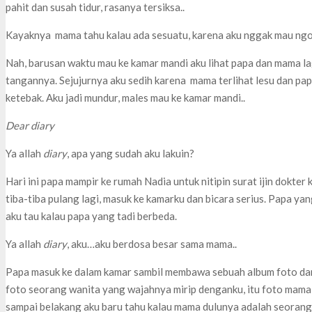
pahit dan susah tidur, rasanya tersiksa..
Kayaknya mama tahu kalau ada sesuatu, karena aku nggak mau ng
Nah, barusan waktu mau ke kamar mandi aku lihat papa dan mama la
tangannya. Sejujurnya aku sedih karena mama terlihat lesu dan pa
ketebak. Aku jadi mundur, males mau ke kamar mandi..
Dear diary
Ya allah
diary
, apa yang sudah aku lakuin?
Hari ini papa mampir ke rumah Nadia untuk nitipin surat ijin dokter 
tiba-tiba pulang lagi, masuk ke kamarku dan bicara serius. Papa y
aku tau kalau papa yang tadi berbeda.
Ya allah
diary
, aku…aku berdosa besar sama mama..
Papa masuk ke dalam kamar sambil membawa sebuah album foto dan 
foto seorang wanita yang wajahnya mirip denganku, itu foto mama
sampai belakang aku baru tahu kalau mama dulunya adalah seoran