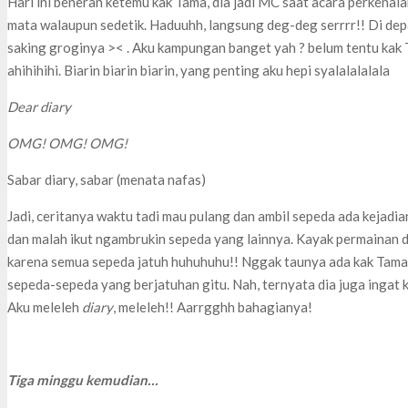
Hari ini beneran ketemu kak Tama, dia jadi MC saat acara perkenal
mata walaupun sedetik. Haduuhh, langsung deg-deg serrrr!! Di d
saking groginya >< . Aku kampungan banget yah ? belum tentu kak T
ahihihihi. Biarin biarin biarin, yang penting aku hepi syalalalalala
Dear diary
OMG! OMG! OMG!
Sabar diary, sabar (menata nafas)
Jadi, ceritanya waktu tadi mau pulang dan ambil sepeda ada kejad
dan malah ikut ngambrukin sepeda yang lainnya. Kayak permainan d
karena semua sepeda jatuh huhuhuhu!! Nggak taunya ada kak Tama!!
sepeda-sepeda yang berjatuhan gitu. Nah, ternyata dia juga ingat 
Aku meleleh
diary
, meleleh!! Aarrgghh bahagianya!
Tiga minggu kemudian…