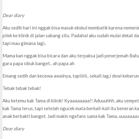
Dear diary
Aku sedih hari ini nggak bisa masuk ekskul membatik karena nemeni
pilek ke klinik di jalan sabang situ. Padahal aku sudah mulai dekat 
tapi mau gimana lagi..
Mama kan nggak bisa bicara dan aku terpaksa jadi penerjemah Bah
gara papa sibuk banget.. ah papa ah
Emang sedih dan kecewa awalnya, tapiiiiii.. sekali lag,i dewi keber
Tebak tebak tebak!
Aku ketemu kak Tama di klinik! Kyaaaaaaaa!! Aduuuhhh, aku sempet
kak Tama terus, tapi setelah ngucek mata berkali-kali itu beneran
anak berbakti banget. Jadi makin ngefans sama kak Tama, uuuuuuuu
Dear diary