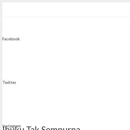
Facebook
Twitter
Instagram
Ibuku Tak Sempurna