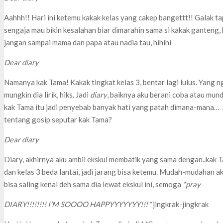
Aahhh!! Hari ini ketemu kakak kelas yang cakep bangettt!! Galak 
sengaja mau bikin kesalahan biar dimarahin sama si kakak ganteng, h
jangan sampai mama dan papa atau nadia tau, hihihi
Dear diary
Namanya kak Tama! Kakak tingkat kelas 3, bentar lagi lulus. Yang 
mungkin dia lirik, hiks. Jadi
diary
, baiknya aku berani coba atau mundu
kak Tama itu jadi penyebab banyak hati yang patah dimana-mana… A
tentang gosip seputar kak Tama?
Dear diary
Diary, akhirnya aku ambil ekskul membatik yang sama dengan..kak Ta
dan kelas 3 beda lantai, jadi jarang bisa ketemu. Mudah-mudahan ak
bisa saling kenal deh sama dia lewat ekskul ini, semoga
*pray
DIARY!!!!!!!! I’M SOOOO HAPPYYYYYYY!!!
*jingkrak-jingkrak