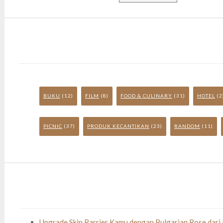
BUKU
(12)
FILM
(8)
FOOD & CULINARY
(31)
HOTEL
(2
PICNIC
(37)
PRODUK KECANTIKAN
(23)
RANDOM
(11)
Upgrade Skin Barrier Kamu dengan Bulgarian Rose dari 