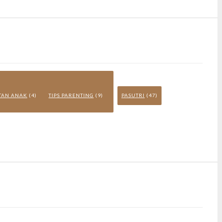
ATAN ANAK
(4)
TIPS PARENTING
(9)
PASUTRI
(47)