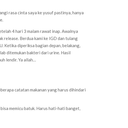
ngi rasa cinta saya ke yusuf pastinya, hanya
e.
etelah 4 hari 3 malam rawat inap. Awalnya
ak release. Berdua kami ke IGD dan tulang
. Ketika diperiksa bagian depan, belakang,
ab ditemukan bakteri dari urine. Hasil
h lendir. Ya allah…
beberapa catatan makanan yang harus dihindari
 bisa memicu batuk. Harus hati-hati banget,