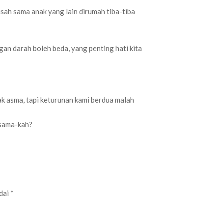
isah sama anak yang lain dirumah tiba-tiba
 darah boleh beda, yang penting hati kita
k asma, tapi keturunan kami berdua malah
 sama-kah?
ndai
*