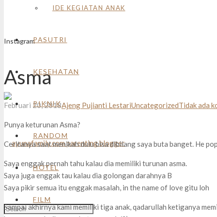
IDE KEGIATAN ANAK
PASUTRI
Instagram
Asma
KESEHATAN
PIKNIK
Februari 20, 2018
Ajeng Pujianti Lestari
Uncategorized
Tidak ada 
Punya keturunan Asma?
RANDOM
Ceritanya saat menikah dulu bisa dibilang saya buta banget. He pop a
Saya enggak pernah tahu kalau dia memiliki turunan asma.
HOTEL
Saya juga enggak tau kalau dia golongan darahnya B
Saya pikir semua itu enggak masalah, in the name of love gitu loh
FILM
Sampai akhirnya kami memiliki tiga anak, qadarullah ketiganya memil