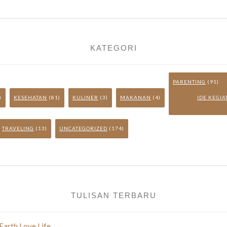
KATEGORI
PARENTING
(91)
)
KESEHATAN
(81)
KULINER
(3)
MAKANAN
(4)
IDE KEGI
TRAVELING
(13)
UNCATEGORIZED
(174)
TULISAN TERBARU
Earth Love Life