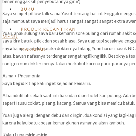
bener enggak sih penyebutannya gini?)
BUKU
Saya sempet pillow talk sama Yusuf tentang hal ini. Enggak mengura
saja membuat saya menjadi harus sangat sangat sangat extra awar
PRODUK KECANTIKAN
Yuan, anak sulung saya baru kemarin sore pulang dari rumah sakit s
MENU
saya kira batuk-pilek dan sesak biasa. Saya uap tapi sesaknya engg
saya hampir meleleh ketika dokternya bilang Yuan harus masuk NICU
MAKANAN
atas, bawah nafasnya terdengar sangat ngiiik ngiikk. Besoknya tes l
rontgen oun dokter menyatakan berkabut karena paru-parunya penu
Asma + Pneumonia
Saya begidik tiap kali inget kejadian kemarin.
Alhamdulillah sekali saat ini dia sudah diperbolehkan pulang. Ada 
seperti susu coklat, pisang, kacang. Semua yang bisa memicu batuk.
Yuan juga alergi dengan debu dan dingin, dua kondisi yang lagi-lagi
karena kalau batuk besar kemungkinan asmanya akan kambuh.
Kalau Luna mirip-mirip.