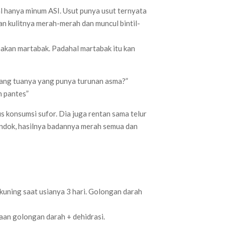
al hanya minum ASI. Usut punya usut ternyata
an kulitnya merah-merah dan muncul bintil-
makan martabak. Padahal martabak itu kan
orang tuanya yang punya turunan asma?”
h pantes”
us konsumsi sufor. Dia juga rentan sama telur
sendok, hasilnya badannya merah semua dan
, kuning saat usianya 3 hari. Golongan darah
an golongan darah + dehidrasi.