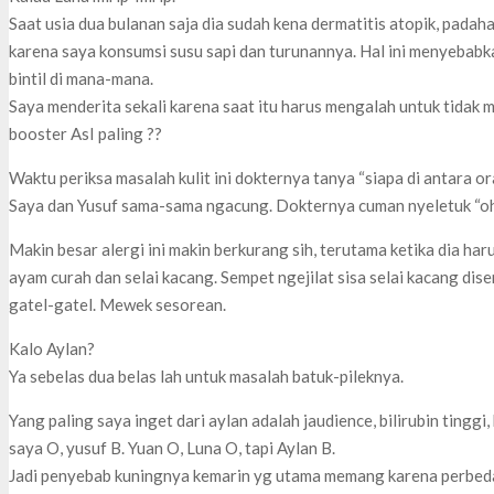
Saat usia dua bulanan saja dia sudah kena dermatitis atopik, padah
karena saya konsumsi susu sapi dan turunannya. Hal ini menyebabk
bintil di mana-mana.
Saya menderita sekali karena saat itu harus mengalah untuk tidak 
booster AsI paling ??
Waktu periksa masalah kulit ini dokternya tanya “siapa di antara 
Saya dan Yusuf sama-sama ngacung. Dokternya cuman nyeletuk “o
Makin besar alergi ini makin berkurang sih, terutama ketika dia har
ayam curah dan selai kacang. Sempet ngejilat sisa selai kacang di
gatel-gatel. Mewek sesorean.
Kalo Aylan?
Ya sebelas dua belas lah untuk masalah batuk-pileknya.
Yang paling saya inget dari aylan adalah jaudience, bilirubin tinggi
saya O, yusuf B. Yuan O, Luna O, tapi Aylan B.
Jadi penyebab kuningnya kemarin yg utama memang karena perbeda