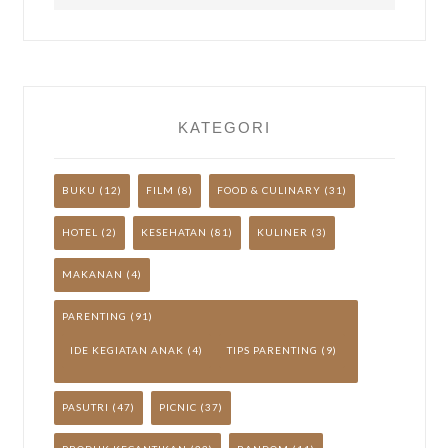
LAINNYA
YUK!
KATEGORI
BUKU
(12)
FILM
(8)
FOOD & CULINARY
(31)
HOTEL
(2)
KESEHATAN
(81)
KULINER
(3)
MAKANAN
(4)
PARENTING
(91)
IDE KEGIATAN ANAK
(4)
TIPS PARENTING
(9)
PASUTRI
(47)
PICNIC
(37)