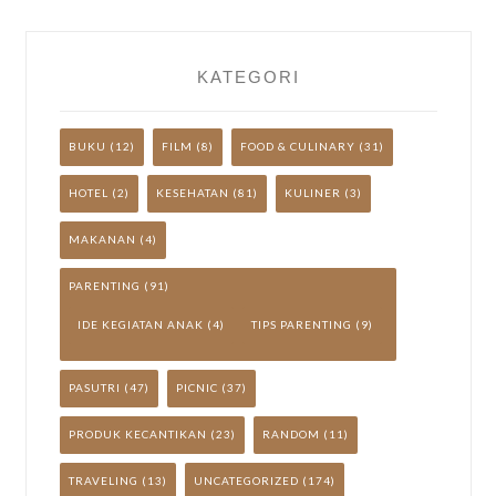
KATEGORI
BUKU
(12)
FILM
(8)
FOOD & CULINARY
(31)
HOTEL
(2)
KESEHATAN
(81)
KULINER
(3)
MAKANAN
(4)
PARENTING
(91)
IDE KEGIATAN ANAK
(4)
TIPS PARENTING
(9)
PASUTRI
(47)
PICNIC
(37)
PRODUK KECANTIKAN
(23)
RANDOM
(11)
TRAVELING
(13)
UNCATEGORIZED
(174)