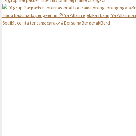
Di grup Bacpacker Internasional lagi rame orang-or
Sedikit cerita tentang caraky #BersamaBergerakBerd