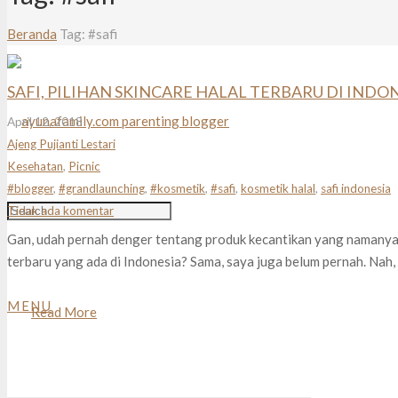
Beranda
Tag: #safi
SAFI, PILIHAN SKINCARE HALAL TERBARU DI INDO
April 12, 2018
Ajeng Pujianti Lestari
Kesehatan
,
Picnic
#blogger
,
#grandlaunching
,
#kosmetik
,
#safi
,
kosmetik halal
,
safi indonesia
Tidak ada komentar
Gan, udah pernah denger tentang produk kecantikan yang namanya Saf
terbaru yang ada di Indonesia? Sama, saya juga belum pernah. Nah, 
MENU
Read More