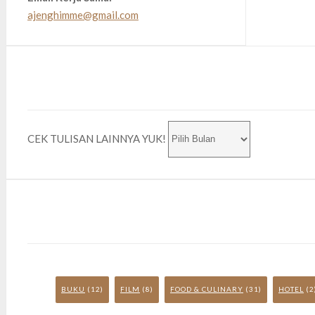
ajenghimme@gmail.com
CEK TULISAN LAINNYA YUK!
BUKU
(12)
FILM
(8)
FOOD & CULINARY
(31)
HOTEL
(2