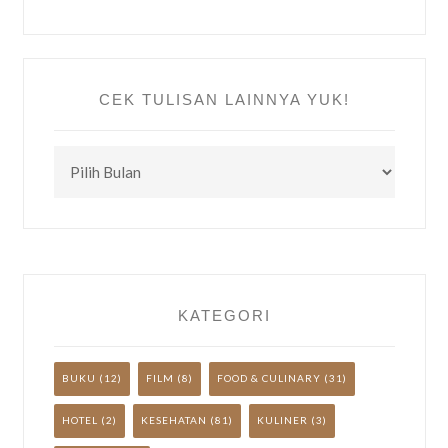
CEK TULISAN LAINNYA YUK!
CEK
TULISAN
LAINNYA
YUK!
KATEGORI
BUKU
(12)
FILM
(8)
FOOD & CULINARY
(31)
HOTEL
(2)
KESEHATAN
(81)
KULINER
(3)