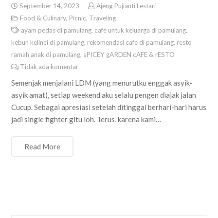
September 14, 2023
Ajeng Pujianti Lestari
Food & Culinary
,
Picnic
,
Traveling
ayam pedas di pamulang
,
cafe untuk keluarga di pamulang
,
kebun kelinci di pamulang
,
rekomendasi cafe di pamulang
,
resto
ramah anak di pamulang
,
sPICEY gARDEN cAFE & rESTO
Tidak ada komentar
Semenjak menjalani LDM (yang menurutku enggak asyik-
asyik amat), setiap weekend aku selalu pengen diajak jalan
Cucup. Sebagai apresiasi setelah ditinggal berhari-hari harus
jadi single fighter gitu loh. Terus, karena kami…
Read More