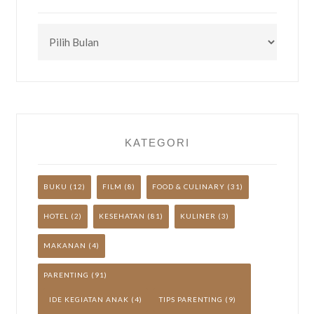
CEK
TULISAN
LAINNYA
YUK!
KATEGORI
BUKU
(12)
FILM
(8)
FOOD & CULINARY
(31)
HOTEL
(2)
KESEHATAN
(81)
KULINER
(3)
MAKANAN
(4)
PARENTING
(91)
IDE KEGIATAN ANAK
(4)
TIPS PARENTING
(9)