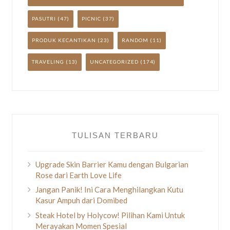
PASUTRI
(47)
PICNIC
(37)
PRODUK KECANTIKAN
(23)
RANDOM
(11)
TRAVELING
(13)
UNCATEGORIZED
(174)
TULISAN TERBARU
Upgrade Skin Barrier Kamu dengan Bulgarian
Rose dari Earth Love Life
Jangan Panik! Ini Cara Menghilangkan Kutu
Kasur Ampuh dari Domibed
Steak Hotel by Holycow! Pilihan Kami Untuk
Merayakan Momen Spesial