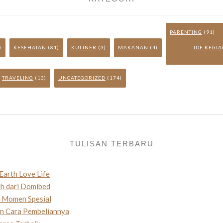
PARENTING
(91)
)
KESEHATAN
(81)
KULINER
(3)
MAKANAN
(4)
IDE KEGI
TRAVELING
(13)
UNCATEGORIZED
(174)
TULISAN TERBARU
Earth Love Life
uh dari Domibed
n Momen Spesial
an Cara Pembeliannya