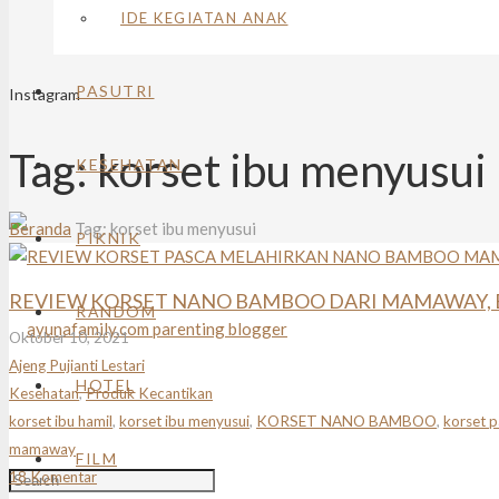
IDE KEGIATAN ANAK
PASUTRI
Instagram
Tag:
korset ibu menyusui
KESEHATAN
Beranda
Tag: korset ibu menyusui
PIKNIK
REVIEW KORSET NANO BAMBOO DARI MAMAWAY, B
RANDOM
Oktober 10, 2021
Ajeng Pujianti Lestari
HOTEL
Kesehatan
,
Produk Kecantikan
korset ibu hamil
,
korset ibu menyusui
,
KORSET NANO BAMBOO
,
korset p
mamaway
FILM
18
Komentar