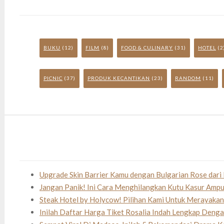
BUKU
(12)
FILM
(8)
FOOD & CULINARY
(31)
HOTEL
(2
PICNIC
(37)
PRODUK KECANTIKAN
(23)
RANDOM
(11)
Upgrade Skin Barrier Kamu dengan Bulgarian Rose dari 
Jangan Panik! Ini Cara Menghilangkan Kutu Kasur Amp
Steak Hotel by Holycow! Pilihan Kami Untuk Merayaka
Inilah Daftar Harga Tiket Rosalia Indah Lengkap Deng