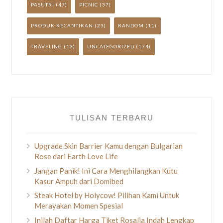
PASUTRI
(47)
PICNIC
(37)
PRODUK KECANTIKAN
(23)
RANDOM
(11)
TRAVELING
(13)
UNCATEGORIZED
(174)
TULISAN TERBARU
Upgrade Skin Barrier Kamu dengan Bulgarian
Rose dari Earth Love Life
Jangan Panik! Ini Cara Menghilangkan Kutu
Kasur Ampuh dari Domibed
Steak Hotel by Holycow! Pilihan Kami Untuk
Merayakan Momen Spesial
Inilah Daftar Harga Tiket Rosalia Indah Lengkap