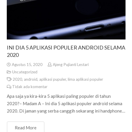
INI DIA 5 APLIKASI POPULER ANDROID SELAMA
2020
Agustus 15, 2020
Ajeng Pujianti Lestari
Uncategorized
2020
,
android
,
aplikasi pupuler
,
lima aplikasi populer
Tidak ada komentar
Apa saja ya kira-kira 5 aplikasi paling populer di tahun
2020?– Madam A – Ini dia 5 aplikasi populer android selama
2020. Di jaman yang serba canggih sekarang ini handphone…
Read More