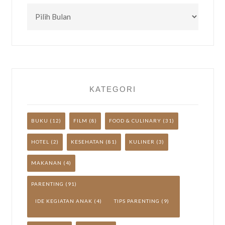
CEK
TULISAN
LAINNYA
YUK!
KATEGORI
BUKU
(12)
FILM
(8)
FOOD & CULINARY
(31)
HOTEL
(2)
KESEHATAN
(81)
KULINER
(3)
MAKANAN
(4)
PARENTING
(91)
IDE KEGIATAN ANAK
(4)
TIPS PARENTING
(9)