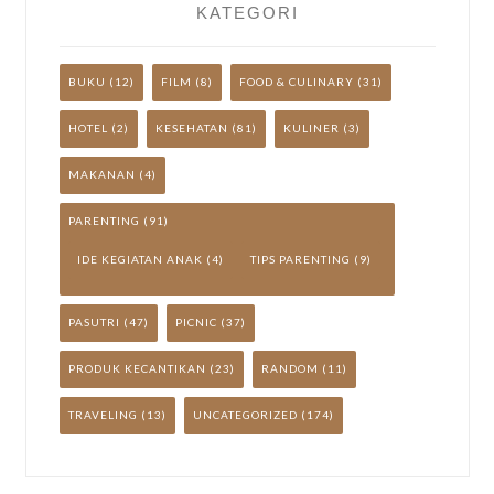
KATEGORI
BUKU
(12)
FILM
(8)
FOOD & CULINARY
(31)
HOTEL
(2)
KESEHATAN
(81)
KULINER
(3)
MAKANAN
(4)
PARENTING
(91)
IDE KEGIATAN ANAK
(4)
TIPS PARENTING
(9)
PASUTRI
(47)
PICNIC
(37)
PRODUK KECANTIKAN
(23)
RANDOM
(11)
TRAVELING
(13)
UNCATEGORIZED
(174)