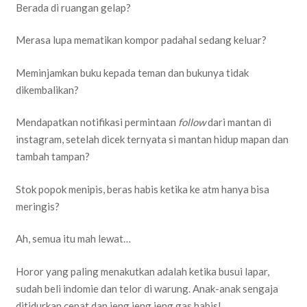
Berada di ruangan gelap?
Merasa lupa mematikan kompor padahal sedang keluar?
Meminjamkan buku kepada teman dan bukunya tidak
dikembalikan?
Mendapatkan notifikasi permintaan
follow
dari mantan di
instagram, setelah dicek ternyata si mantan hidup mapan dan
tambah tampan?
Stok popok menipis, beras habis ketika ke atm hanya bisa
meringis?
Ah, semua itu mah lewat…
Horor yang paling menakutkan adalah ketika busui lapar,
sudah beli indomie dan telor di warung. Anak-anak sengaja
ditidurkan cepat dan jeng jeng jeng gas habis!