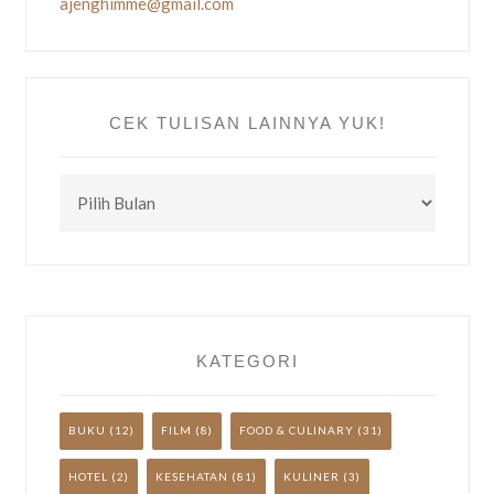
ajenghimme@gmail.com
CEK TULISAN LAINNYA YUK!
CEK
TULISAN
LAINNYA
YUK!
KATEGORI
BUKU
(12)
FILM
(8)
FOOD & CULINARY
(31)
HOTEL
(2)
KESEHATAN
(81)
KULINER
(3)