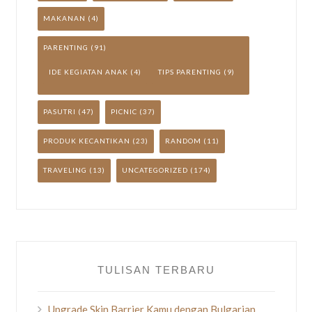
MAKANAN
(4)
PARENTING
(91)
IDE KEGIATAN ANAK
(4)
TIPS PARENTING
(9)
PASUTRI
(47)
PICNIC
(37)
PRODUK KECANTIKAN
(23)
RANDOM
(11)
TRAVELING
(13)
UNCATEGORIZED
(174)
TULISAN TERBARU
Upgrade Skin Barrier Kamu dengan Bulgarian