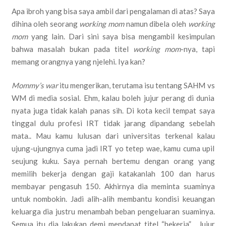
Apa ibroh yang bisa saya ambil dari pengalaman di atas? Saya
dihina oleh seorang
working mom
namun dibela oleh
working
mom
yang lain. Dari sini saya bisa mengambil kesimpulan
bahwa masalah bukan pada titel
working mom
-nya, tapi
memang orangnya yang njelehi. Iya kan?
Mommy’s war
itu mengerikan, terutama isu tentang SAHM vs
WM di media sosial. Ehm, kalau boleh jujur perang di dunia
nyata juga tidak kalah panas sih. Di kota kecil tempat saya
tinggal dulu profesi IRT tidak jarang dipandang sebelah
mata.. Mau kamu lulusan dari universitas terkenal kalau
ujung-ujungnya cuma jadi IRT yo tetep wae, kamu cuma upil
seujung kuku. Saya pernah bertemu dengan orang yang
memilih bekerja dengan gaji katakanlah 100 dan harus
membayar pengasuh 150. Akhirnya dia meminta suaminya
untuk nombokin. Jadi alih-alih membantu kondisi keuangan
keluarga dia justru menambah beban pengeluaran suaminya.
Semua itu dia lakukan demi mendapat titel “bekerja” . Jujur