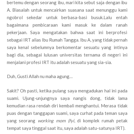
bertemu dengan seorang ibu, mari kita sebut saja dengan ibu
A. Biasalah untuk mencairkan suasana saat menunggu kami
ngobrol sekedar untuk berbasa-basi busuk.Lalu entah
bagaimana pembicaraan kami masuk ke dalam ranah
pekerjaan. Saya mengatakan bahwa saat ini berprofesi
sebagai IRT alias Ibu Rumah Tangga. Ibu A, yang tidak pernah
saya kenal sebelumnya berkomentar sesuatu yang intinya
bagi dia, sebagai lulusan universitas ternama di negeri ini
menjalani profesi IRT itu adalah sesuatu yang sia-sia.
Duh, Gusti Allah nu maha agung…
Sakit? Oh pasti, ketika pulang saya mengadukan hal ini pada
suami. Ujung-unjungnya saya nangis dong, tidak lama
kemudian rasa rendah diri kembali menghantui. Merasa tidak
puas dengan tanggapan suami, saya curhat pada teman saya
yang seorang
working mom
(fyi
, di komplek rumah petak
tempat saya tinggal saat itu, saya adalah satu-satunya IRT).