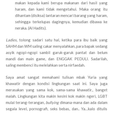
makan kepada kami berupa makanan dari hasil yang
haram, dan kami tidak mengetahui. Maka orang itu
dihantam (disiksa) lantaran mencari barang yang haram,
sehingga terkelupas dagingnya, kemudian dibawa ke
neraka. (Al Hadits).
Ladies,
tolong sadari satu hal, ketika para ibu baik yang
SAHM dan WM saling cakar menyalahkan, para bapak sedang
asyik ngopi-ngopi sambil garuk-garuk pantat dan belum
mandi dan main game, dan ENGGAK PEDULI. Sadarilah,
saling membenci itu melelahkan serta nirfaedah.
Saya amat sangat memahami tulisan mbak Yuria yang
khawatir dengan kondisi lingkungan saat ini. Saya juga
merasakan yang sama kok, sama-sama khawatir., banget
malah. Lingkungan kita makin kesini kok makin ngeri, LGBT
mulai terang-terangan,
bullying
dimana-mana dan ada dalam
segala level, pornografi, seks bebas, dan.. Ya…kalo ditulis