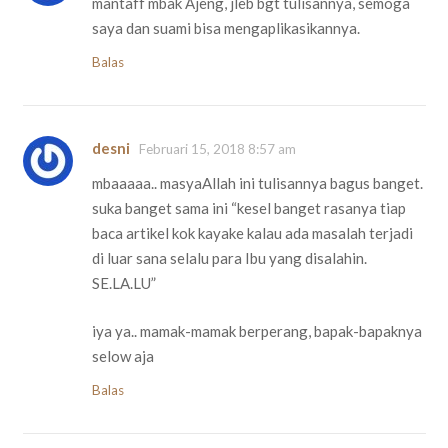
mantaff mbak Ajeng, jleb bgt tulisannya, semoga
saya dan suami bisa mengaplikasikannya.
Balas
desni
Februari 15, 2018 8:57 am
mbaaaaa.. masyaAllah ini tulisannya bagus banget.
suka banget sama ini “kesel banget rasanya tiap
baca artikel kok kayake kalau ada masalah terjadi
di luar sana selalu para Ibu yang disalahin.
SE.LA.LU”
iya ya.. mamak-mamak berperang, bapak-bapaknya
selow aja
Balas