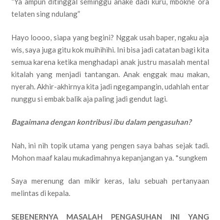
“Ya ampun ditinggal seminggu anake dadi kuru, mbokne ora
telaten sing ndulang”
Hayo loooo, siapa yang begini? Nggak usah baper, ngaku aja
wis, saya juga gitu kok muihihihi. Ini bisa jadi catatan bagi kita
semua karena ketika menghadapi anak justru masalah mental
kitalah yang menjadi tantangan. Anak enggak mau makan,
nyerah. Akhir-akhirnya kita jadi ngegampangin, udahlah entar
nunggu si embak balik aja paling jadi gendut lagi.
Bagaimana dengan kontribusi ibu dalam pengasuhan?
Nah, ini nih topik utama yang pengen saya bahas sejak tadi.
Mohon maaf kalau mukadimahnya kepanjangan ya. *sungkem
Saya merenung dan mikir keras, lalu sebuah pertanyaan
melintas di kepala.
SEBENERNYA MASALAH PENGASUHAN INI YANG