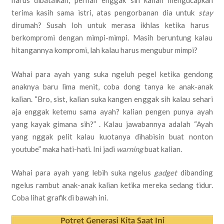
harus dibatalkan, pernah enggak sih kalian mengucapkan
terima kasih sama istri, atas pengorbanan dia untuk
stay
dirumah? Susah loh untuk merasa ikhlas ketika harus
berkompromi dengan mimpi-mimpi. Masih beruntung kalau
hitangannya kompromi, lah kalau harus mengubur mimpi?
Wahai para ayah yang suka ngeluh pegel ketika gendong
anaknya baru lima menit, coba dong tanya ke anak-anak
kalian. “Bro, sist, kalian suka kangen enggak sih kalau sehari
aja enggak ketemu sama ayah? kalian pengen punya ayah
yang kayak gimana sih?” . Kalau jawabannya adalah “Ayah
yang nggak pelit kalau kuotanya dihabisin buat nonton
youtube” maka hati-hati. Ini jadi
warning
buat kalian.
Wahai para ayah yang lebih suka ngelus
gadget
dibanding
ngelus rambut anak-anak kalian ketika mereka sedang tidur.
Coba lihat grafik di bawah ini.