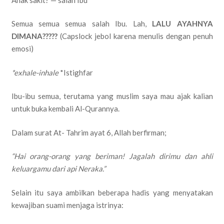
Semua semua semua salah Ibu. Lah,
LALU AYAHNYA
DIMANA?????
(Capslock jebol karena menulis dengan penuh
emosi)
*exhale-inhale
*Istighfar
Ibu-ibu semua, terutama yang muslim saya mau ajak kalian
untuk buka kembali Al-Qurannya.
Dalam surat At- Tahrim ayat 6, Allah berfirman;
“Hai orang-orang yang beriman! Jagalah dirimu dan ahli
keluargamu dari api Neraka.”
Selain itu saya ambilkan beberapa hadis yang menyatakan
kewajiban suami menjaga istrinya: