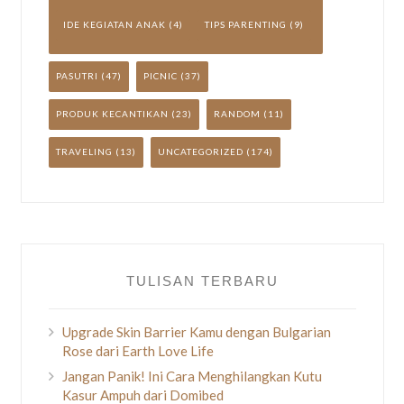
IDE KEGIATAN ANAK
(4)
TIPS PARENTING
(9)
PASUTRI
(47)
PICNIC
(37)
PRODUK KECANTIKAN
(23)
RANDOM
(11)
TRAVELING
(13)
UNCATEGORIZED
(174)
TULISAN TERBARU
Upgrade Skin Barrier Kamu dengan Bulgarian
Rose dari Earth Love Life
Jangan Panik! Ini Cara Menghilangkan Kutu
Kasur Ampuh dari Domibed