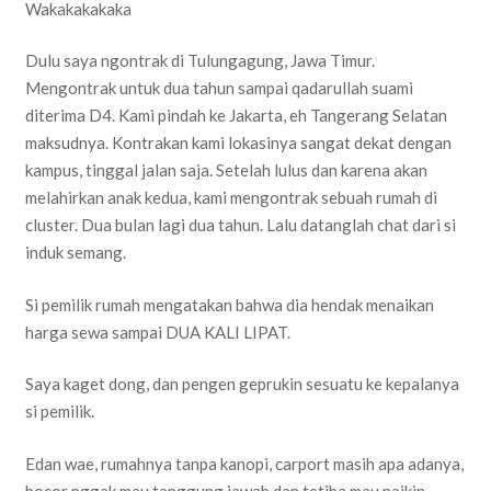
Wakakakakaka
Dulu saya ngontrak di Tulungagung, Jawa Timur.
Mengontrak untuk dua tahun sampai qadarullah suami
diterima D4. Kami pindah ke Jakarta, eh Tangerang Selatan
maksudnya. Kontrakan kami lokasinya sangat dekat dengan
kampus, tinggal jalan saja. Setelah lulus dan karena akan
melahirkan anak kedua, kami mengontrak sebuah rumah di
cluster. Dua bulan lagi dua tahun. Lalu datanglah chat dari si
induk semang.
Si pemilik rumah mengatakan bahwa dia hendak menaikan
harga sewa sampai DUA KALI LIPAT.
Saya kaget dong, dan pengen geprukin sesuatu ke kepalanya
si pemilik.
Edan wae, rumahnya tanpa kanopi, carport masih apa adanya,
bocor nggak mau tanggung jawab dan tetiba mau naikin