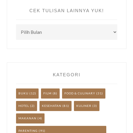
CEK TULISAN LAINNYA YUK!
CEK
TULISAN
LAINNYA
YUK!
KATEGORI
BUKU
(12)
FILM
(8)
FOOD & CULINARY
(31)
HOTEL
(2)
KESEHATAN
(81)
KULINER
(3)
MAKANAN
(4)
PARENTING
(91)