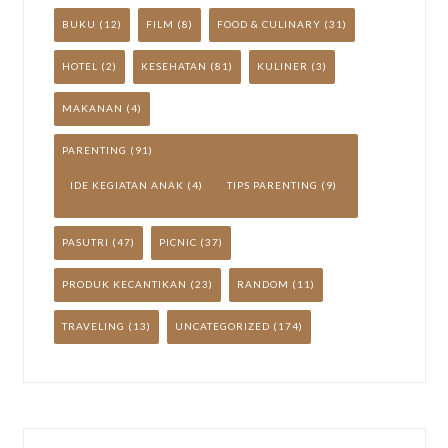
BUKU
(12)
FILM
(8)
FOOD & CULINARY
(31)
HOTEL
(2)
KESEHATAN
(81)
KULINER
(3)
MAKANAN
(4)
PARENTING
(91)
IDE KEGIATAN ANAK
(4)
TIPS PARENTING
(9)
PASUTRI
(47)
PICNIC
(37)
PRODUK KECANTIKAN
(23)
RANDOM
(11)
TRAVELING
(13)
UNCATEGORIZED
(174)