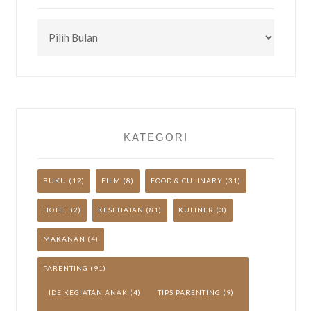
CEK
TULISAN
LAINNYA
YUK!
KATEGORI
BUKU
(12)
FILM
(8)
FOOD & CULINARY
(31)
HOTEL
(2)
KESEHATAN
(81)
KULINER
(3)
MAKANAN
(4)
PARENTING
(91)
IDE KEGIATAN ANAK
(4)
TIPS PARENTING
(9)