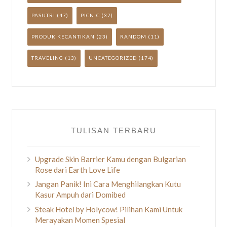
PASUTRI
(47)
PICNIC
(37)
PRODUK KECANTIKAN
(23)
RANDOM
(11)
TRAVELING
(13)
UNCATEGORIZED
(174)
TULISAN TERBARU
Upgrade Skin Barrier Kamu dengan Bulgarian
Rose dari Earth Love Life
Jangan Panik! Ini Cara Menghilangkan Kutu
Kasur Ampuh dari Domibed
Steak Hotel by Holycow! Pilihan Kami Untuk
Merayakan Momen Spesial